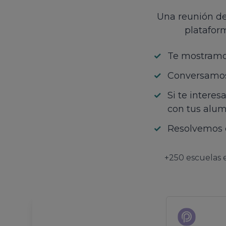
Una reunión de
plataform
✓
Te mostramos
✓
Conversamos 
✓
Si te interes
con tus alum
✓
Resolvemos 
+250 escuelas e