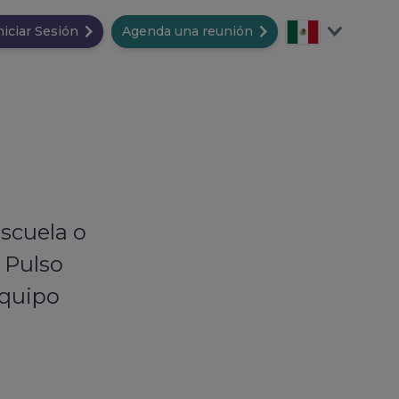
niciar Sesión
Agenda una reunión
escuela o
 Pulso
equipo